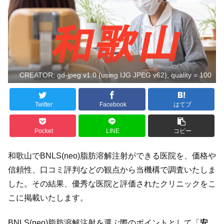
CREATOR: gd-jpeg v1.0 (using IJG JPEG v62), quality = 100
Twitter
Facebook
はてブ
Pocket
LINE
コピー
和歌山でBNLS(neo)脂肪溶解注射ができる医院を、価格や
信頼性、口コミ評判などの観点から当機構で調査いたしま
した。その結果、優秀な医院と評価されたクリニックをこ
こに掲載いたします。
BNLS(neo)脂肪溶解注射を選ぶ際のポイントとして「
安