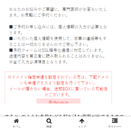
すると↓のような名前などを打ち込む画面が出てきますの
で、入力します。
ホーム
検索
トップ
サイドバー