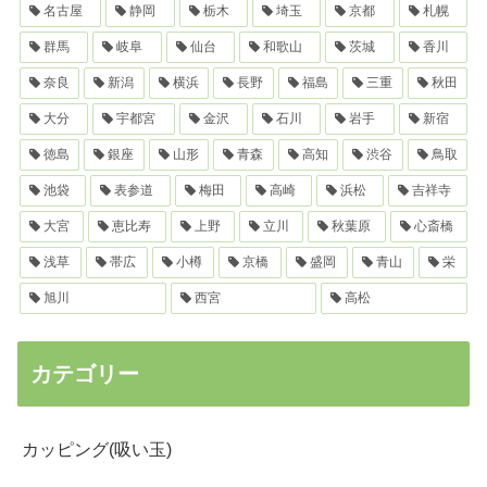
名古屋
静岡
栃木
埼玉
京都
札幌
群馬
岐阜
仙台
和歌山
茨城
香川
奈良
新潟
横浜
長野
福島
三重
秋田
大分
宇都宮
金沢
石川
岩手
新宿
徳島
銀座
山形
青森
高知
渋谷
鳥取
池袋
表参道
梅田
高崎
浜松
吉祥寺
大宮
恵比寿
上野
立川
秋葉原
心斎橋
浅草
帯広
小樽
京橋
盛岡
青山
栄
旭川
西宮
高松
カテゴリー
カッピング(吸い玉)