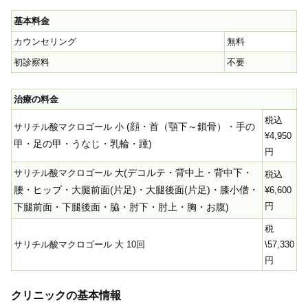
基本料金
カウンセリング
無料
初診察料
不要
治療の料金
税込
(顔・首（顎下～鎖骨）・手の
サリチル酸マクロゴール 小
¥4,950
甲・足の甲・うなじ・乳輪・踵)
円
(デコルテ・背中上・背中下・
サリチル酸マクロゴール 大
税込
腰・ヒップ・大腿前面(片足)・大腿後面(片足)・膝小僧・
¥6,600
円
下腿前面・下腿後面・脇・肘下・肘上・胸・お腹)
税
サリチル酸マクロゴール 大 10回
\57,330
円
クリニックの基本情報