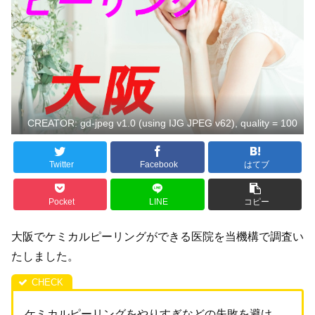
CREATOR: gd-jpeg v1.0 (using IJG JPEG v62), quality = 100
Twitter
Facebook
はてブ
Pocket
LINE
コピー
大阪でケミカルピーリングができる医院を当機構で調査い
たしました。
ケミカルピーリングをやりすぎなどの失敗を避け、