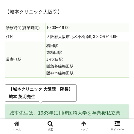
【城本クリニック大阪院】
診察時間(営業時間)
10:00〜19:00
住所
大阪府大阪市北区小松原町3-3 OSビル9F
梅田駅
東梅田駅
最寄り駅
JR大阪駅
阪急各線梅田駅
阪神本線梅田駅
【城本クリニック 大阪院 院長】
城本 英明先生
城本先生は、1983年に川崎医科大学を卒業後私立業
院や大学病院、その他美容外科専門クリニックでの経
験を経て、1988年に城本クリニックに入職し、現在
ホーム
検索
トップ
サイドバー