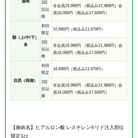
眉間
2回
非会員
19,990
円
（税込み21,989円）
会
目以
員
16,000
円（税込み17,600円）
降
初回
10,890
円（税込み11,979円）
限定
額（上/中/下）
2回
各
非会員
19,990
円
（税込み21,989円）
会
目以
員
16,000
円（税込み17,600円）
降
初回
10,890
円（税込み11,979円）
限定
目尻（両側）
2回
非会員
19,990
円
（税込み21,989円）
会
目以
員
16,000
円（税込み17,600円）
降
【施術名】ヒアルロン酸 レスチレン®リド注入部位
限定1cc