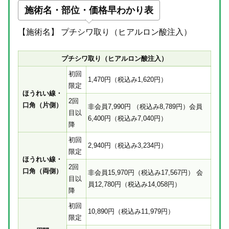
施術名・部位・価格早わかり表
【施術名】 プチシワ取り（ヒアルロン酸注入）
プチシワ取り（ヒアルロン酸注入）
初回
1,470
円（税込み
1,620
円）
限定
ほうれい線・
2回
口角（片側）
非会員
7,990
円
（税込み8,789円）
会員
目以
6,400
円（税込み7,040円）
降
初回
2,940
円（税込み3,234円）
限定
ほうれい線・
2回
口角（両側）
非会員
15,970
円
（税込み17,567円）
会
目以
員
12,780
円（税込み14,058円）
降
初回
10,890
円（税込み11,979円）
限定