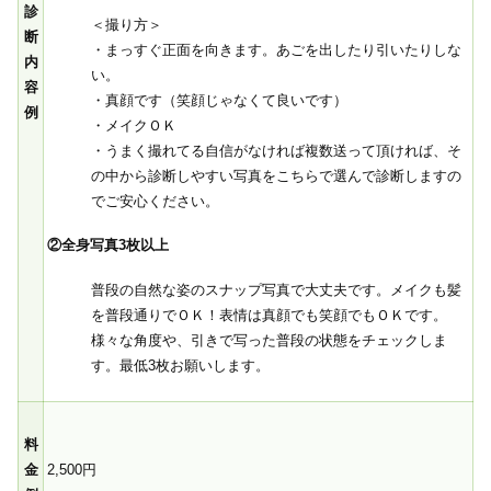
診
＜撮り方＞
断
・まっすぐ正面を向きます。あごを出したり引いたりしな
内
い。
容
・真顔です（笑顔じゃなくて良いです）
例
・メイクＯＫ
・うまく撮れてる自信がなければ複数送って頂ければ、そ
の中から診断しやすい写真をこちらで選んで診断しますの
でご安心ください。
②全身写真3枚以上
普段の自然な姿のスナップ写真で大丈夫です。メイクも髪
を普段通りでＯＫ！表情は真顔でも笑顔でもＯＫです。
様々な角度や、引きで写った普段の状態をチェックしま
す。最低3枚お願いします。
料
金
2,500円