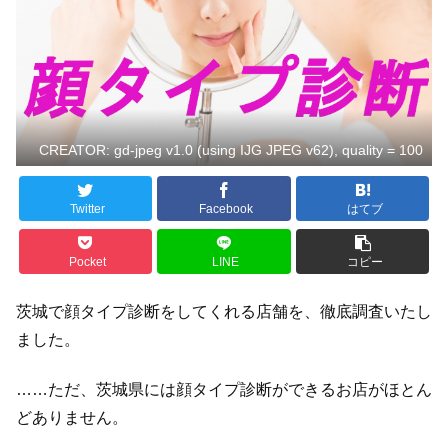
CREATOR: gd-jpeg v1.0 (using IJG JPEG v62), quality = 100
Twitter
Facebook
はてブ
Pocket
LINE
コピー
茨城で顔タイプ診断をしてくれる店舗を、徹底調査いたし
ました。
……ただ、茨城県には顔タイプ診断ができるお店がほとん
どありません。