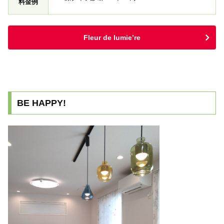
料金例
Fleur de lumie’re
BE HAPPY!