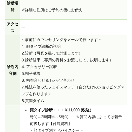
診断場
※詳細な住所はご予約の後にお伝え
所
アクセ
ー
ス
～事前にカウンセリングをメールで行います～
⒈ 顔タイプ診断の説明
⒉診断（写真を撮って計測します）
⒊診断結果（専用の資料をお渡しして、説明します）
診断内
⒋ アクセサリー試着
容例
⒌帽子試着
⒍ 柄布合わせ＆Tシャツ合わせ
⒎雑誌を使ったフェイスマッチ（自分だけのショッピングマ
ップを作ります）
⒏質問タイム
顔タイプ診断・・・￥11,000 (税込）
時間→2時間半～3時間 ※質問内容によっては若干
前後します【付属資料】
・顔タイプ別アドバイスシート