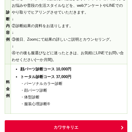
お悩みや普段の生活スタイルなどを、webアンケートやLINEでの
診
やり取りでヒアリングさせていただきます。
断
↓
内
②診断結果の資料をお送りします。
容
↓
例
③後日、Zoomにて結果の詳しいご説明とカウンセリング。
↓
④その後も服選びなどに迷ったときは、お気軽にLINEでお問い合
わせください(一か月間)。
顔パーツ診断コース 10,000円
トータル診断コース 37,000円
料
・パーソナルカラー診断
金
・顔パーツ診断
例
・体型診断
・服装心理診断®︎
カワサキリエ