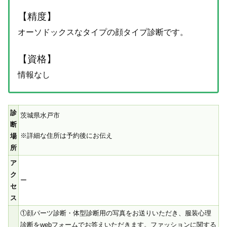
【精度】
オーソドックスなタイプの顔タイプ診断です。
【資格】
情報なし
診
茨城県水戸市
断
※詳細な住所は予約後にお伝え
場
所
ア
ク
ー
セ
ス
①顔パーツ診断・体型診断用の写真をお送りいただき、服装心理
診断をwebフォームでお答えいただきます。ファッションに関する