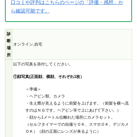
口コミや評判はこちらのページの「評価・感想」か
ら確認可能です。
診
断
オンライン,自宅
場
所
以下の写真を添付してください。
①顔写真(正面顔、横顔、それぞれ1枚）
＜準備＞
・ヘアピン類、カメラ
・生え際が見えるように前髪を上げます。（前髪を横へ流
すのはＮＧです。ヘアピン等で上にあげて下さい。）
・顔から1メートル位離れた場所にカメラセット。
（セルフタイマーでの自撮りＯＫ、スマホＯＫ、デジカメ
ＯＫ）（顔の正面にレンズが来るように）