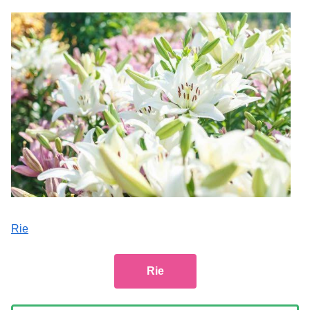
Rie
Rie