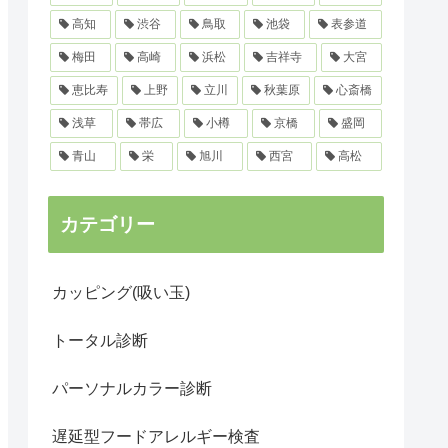
高知
渋谷
鳥取
池袋
表参道
梅田
高崎
浜松
吉祥寺
大宮
恵比寿
上野
立川
秋葉原
心斎橋
浅草
帯広
小樽
京橋
盛岡
青山
栄
旭川
西宮
高松
カテゴリー
カッピング(吸い玉)
トータル診断
パーソナルカラー診断
遅延型フードアレルギー検査