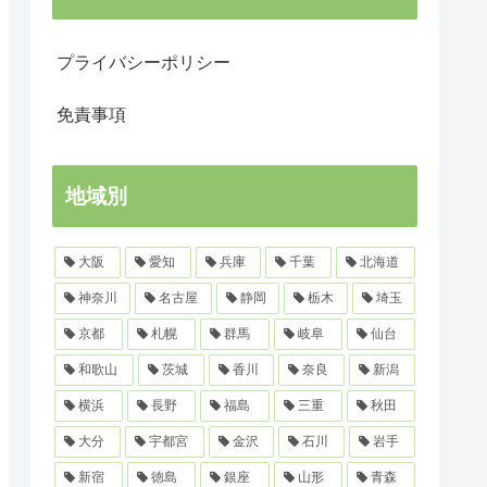
プライバシーポリシー
免責事項
地域別
大阪
愛知
兵庫
千葉
北海道
神奈川
名古屋
静岡
栃木
埼玉
京都
札幌
群馬
岐阜
仙台
和歌山
茨城
香川
奈良
新潟
横浜
長野
福島
三重
秋田
大分
宇都宮
金沢
石川
岩手
新宿
徳島
銀座
山形
青森