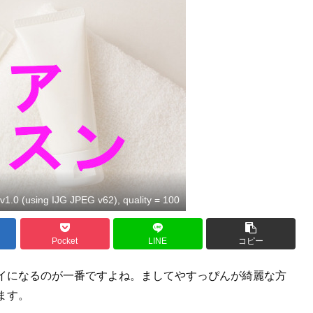
1.0 (using IJG JPEG v62), quality = 100
Pocket
LINE
コピー
イになるのが一番ですよね。ましてやすっぴんが綺麗な方
ます。