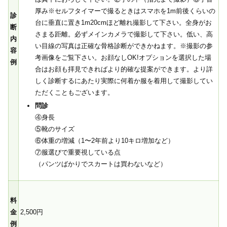
厚み※セルフタイマーで撮るときはスマホを1m前後くらいの
診
台に垂直に置き1m20cmほど離れ撮影して下さい。全身がお
断
さまる距離。必ずメインカメラで撮影して下さい。低い、高
内
い目線の写真は正確な骨格診断ができかねます。※撮影の参
容
考画像をご覧下さい。お顔なしOK!オプションを選択した場
例
合はお顔も拝見できればより的確な提案ができます。より詳
しく診断するにあたり実際に何着か服を着用して撮影してい
ただくこともございます。
問診
④身長
⑤靴のサイズ
⑥体重の増減（1〜2年前より10キロ増加など）
⑦服選びで重要視している点
（パンツばかりでスカートは買わないなど）
料
金
2,500円
例