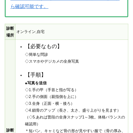
ら確認可能です。
診断
オンライン,自宅
場所
【必要なもの】
◇簡単な問診
◇スマホやデジカメの全身写真
【手順】
●写真を送信
◇1.手の甲（手首と指が写る）
◇2.手の側面（親指側を上に）
◇3.全身（正面・横・後ろ）
◇4.鎖骨のアップ（長さ、太さ、盛り上がりを見ます）
（◇5.あれば普段の全身スナップ1～3枚。体格バランスの
確認用）
診断
＊短パン、キャミなど骨の形が見やすい服で（骨の厚み、