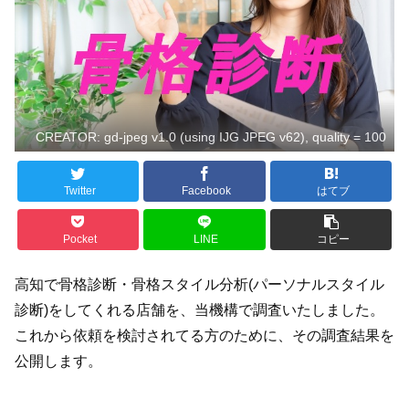
CREATOR: gd-jpeg v1.0 (using IJG JPEG v62), quality = 100
Twitter
Facebook
はてブ
Pocket
LINE
コピー
高知で骨格診断・骨格スタイル分析(パーソナルスタイル
診断)をしてくれる店舗を、当機構で調査いたしました。
これから依頼を検討されてる方のために、その調査結果を
公開します。