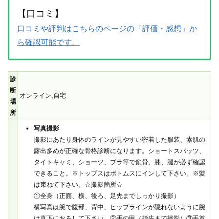
【口コミ】
口コミや評判はこちらのページの「評価・感想」か
ら確認可能です。
診
断
オンライン,自宅
場
所
写真撮影
撮影にあたり身体のラインが見やすい密着した服装、素肌の
露出多めが正確な骨格診断になります。ショートスパッツ、
タイトキャミ、ショーツ、ブラ等で鎖骨、膝、腿が必ず確認
できること。※トップスはボトムスにインして下さい。※髪
は束ねて下さい。☆撮影箇所☆
①全身（正面、横、後ろ、足先までしっかり撮影）
横写真は腕で腹部、背中、ヒップラインが隠れないように腕
は真下におろして下さい。②手の甲（指先まで撮影）③手首