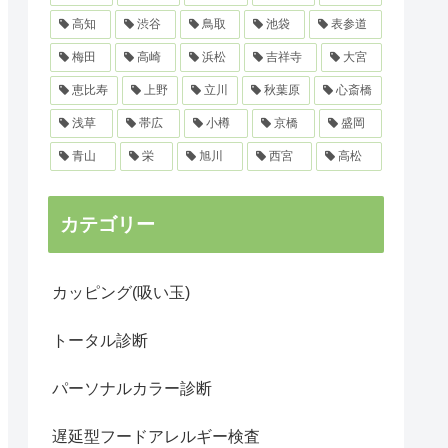
高知
渋谷
鳥取
池袋
表参道
梅田
高崎
浜松
吉祥寺
大宮
恵比寿
上野
立川
秋葉原
心斎橋
浅草
帯広
小樽
京橋
盛岡
青山
栄
旭川
西宮
高松
カテゴリー
カッピング(吸い玉)
トータル診断
パーソナルカラー診断
遅延型フードアレルギー検査