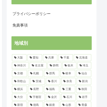
プライバシーポリシー
免責事項
地域別
大阪
愛知
兵庫
千葉
北海道
神奈川
名古屋
静岡
栃木
埼玉
京都
札幌
群馬
岐阜
仙台
和歌山
茨城
香川
奈良
新潟
横浜
長野
福島
三重
秋田
大分
宇都宮
金沢
石川
岩手
新宿
徳島
銀座
山形
青森