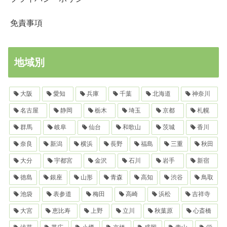
免責事項
地域別
大阪
愛知
兵庫
千葉
北海道
神奈川
名古屋
静岡
栃木
埼玉
京都
札幌
群馬
岐阜
仙台
和歌山
茨城
香川
奈良
新潟
横浜
長野
福島
三重
秋田
大分
宇都宮
金沢
石川
岩手
新宿
徳島
銀座
山形
青森
高知
渋谷
鳥取
池袋
表参道
梅田
高崎
浜松
吉祥寺
大宮
恵比寿
上野
立川
秋葉原
心斎橋