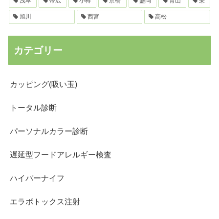
浅草
帯広
小樽
京橋
盛岡
青山
栄
旭川
西宮
高松
カテゴリー
カッピング(吸い玉)
トータル診断
パーソナルカラー診断
遅延型フードアレルギー検査
ハイパーナイフ
エラボトックス注射