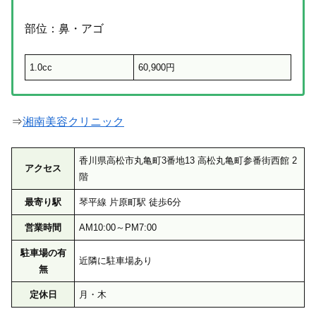
部位：鼻・アゴ
1.0cc
60,900円
⇒
湘南美容クリニック
香川県高松市丸亀町3番地13 高松丸亀町参番街西館 2
アクセス
階
最寄り駅
琴平線 片原町駅 徒歩6分
営業時間
AM10:00～PM7:00
駐車場の有
近隣に駐車場あり
無
定休日
月・木