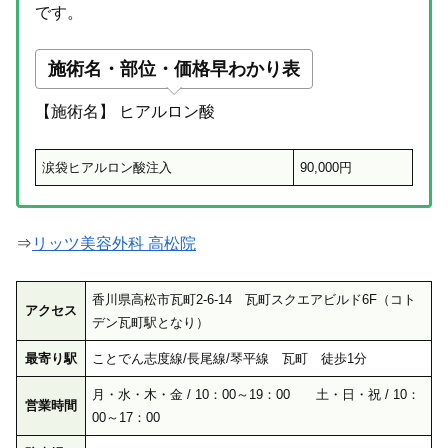
です。
施術名・部位・価格早わかり表
【施術名】 ヒアルロン酸
涙袋ヒアルロン酸注入
90,000円
⇒
リッツ美容外科 高松院
香川県高松市瓦町2-6-14 瓦町スクエアビルド6F（コト
アクセス
デン瓦町駅となり）
最寄り駅
ことでん志度線/長尾線/琴平線 瓦町 徒歩1分
月・水・木・金 / 10：00～19：00 土・日・祝 / 10：
営業時間
00～17：00