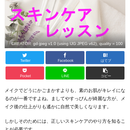
CREATOR: gd-jpeg v1.0 (using IJG JPEG v62), quality = 100
Twitter
Facebook
はてブ
Pocket
LINE
コピー
メイクでどうにかごまかすよりも、素のお肌がキレイにな
るのが一番ですよね。ましてやすっぴんが綺麗な方が、メ
イク後の仕上がりも遙かに自然で美しくなります。
しかしそのためには、正しいスキンケアのやり方を知るこ
とが必要です。