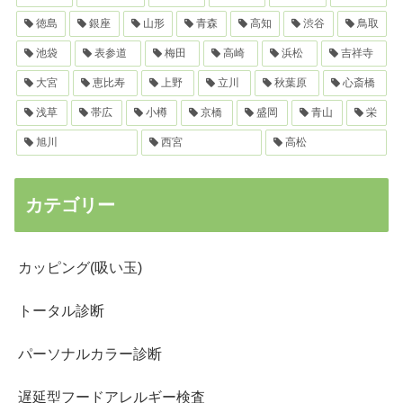
徳島
銀座
山形
青森
高知
渋谷
鳥取
池袋
表参道
梅田
高崎
浜松
吉祥寺
大宮
恵比寿
上野
立川
秋葉原
心斎橋
浅草
帯広
小樽
京橋
盛岡
青山
栄
旭川
西宮
高松
カテゴリー
カッピング(吸い玉)
トータル診断
パーソナルカラー診断
遅延型フードアレルギー検査