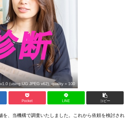
1.0 (using IJG JPEG v62), quality = 100
Pocket
LINE
コピー
舗を、当機構で調査いたしました。これから依頼を検討され