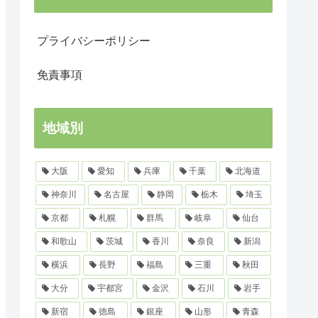
プライバシーポリシー
免責事項
地域別
大阪
愛知
兵庫
千葉
北海道
神奈川
名古屋
静岡
栃木
埼玉
京都
札幌
群馬
岐阜
仙台
和歌山
茨城
香川
奈良
新潟
横浜
長野
福島
三重
秋田
大分
宇都宮
金沢
石川
岩手
新宿
徳島
銀座
山形
青森