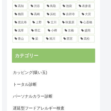
高知
渋谷
鳥取
池袋
表参道
梅田
高崎
浜松
吉祥寺
大宮
恵比寿
上野
立川
秋葉原
心斎橋
浅草
帯広
小樽
京橋
盛岡
青山
栄
旭川
西宮
高松
カテゴリー
カッピング(吸い玉)
トータル診断
パーソナルカラー診断
遅延型フードアレルギー検査