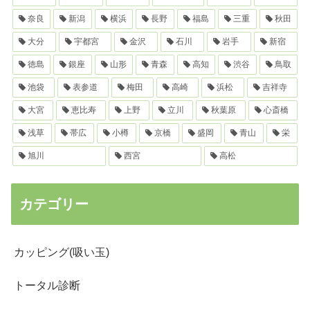
奈良
新潟
横浜
長野
福島
三重
秋田
大分
宇都宮
金沢
石川
岩手
新宿
徳島
銀座
山形
青森
高知
渋谷
鳥取
池袋
表参道
梅田
高崎
浜松
吉祥寺
大宮
恵比寿
上野
立川
秋葉原
心斎橋
浅草
帯広
小樽
京橋
盛岡
青山
栄
旭川
西宮
高松
カテゴリー
カッピング(吸い玉)
トータル診断