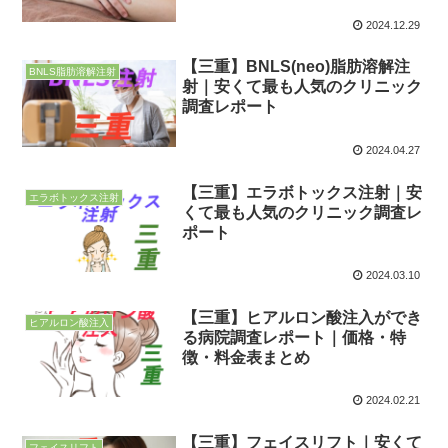
2024.12.29
【三重】BNLS(neo)脂肪溶解注
BNLS脂肪溶解注射
射｜安くて最も人気のクリニック
調査レポート
2024.04.27
【三重】エラボトックス注射｜安
エラボトックス注射
くて最も人気のクリニック調査レ
ポート
2024.03.10
【三重】ヒアルロン酸注入ができ
ヒアルロン酸注入
る病院調査レポート｜価格・特
徴・料金表まとめ
2024.02.21
【三重】フェイスリフト｜安くて
フェイスリフト