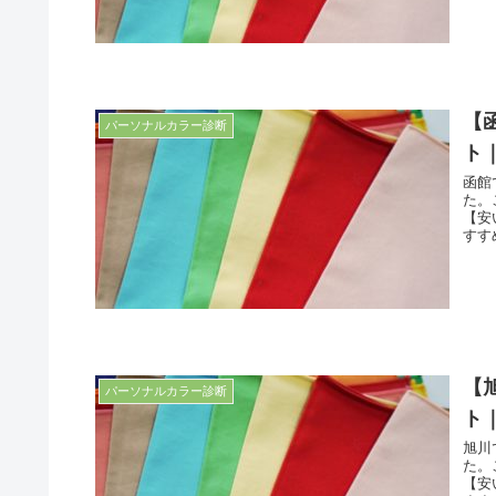
【
パーソナルカラー診断
ト
函館
た。
【安
すす
【
パーソナルカラー診断
ト
旭川
た。
【安