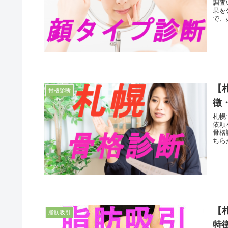
調査
果を
で、
【
骨格診断
徴
札幌
依頼
骨格
ちら
【
脂肪吸引
特