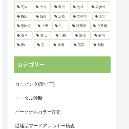
高知
渋谷
鳥取
池袋
表参道
梅田
高崎
浜松
吉祥寺
大宮
恵比寿
上野
立川
秋葉原
心斎橋
浅草
帯広
小樽
京橋
盛岡
青山
栄
旭川
西宮
高松
カテゴリー
カッピング(吸い玉)
トータル診断
パーソナルカラー診断
遅延型フードアレルギー検査