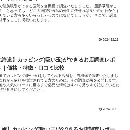
で脂肪吸引ができる医院を当機構で調査いたしました。 脂肪吸引がし
！ と思っても、どこの病院や医師の先生に任せれば良いのかわからず
んでいる方も多くいらっしゃるのではないでしょうか。 そこで、調査
結果をここに掲載いたします。...
2024.12.29
北海道】カッピング(吸い玉)ができるお店調査レポ
ト｜価格・特徴・口コミ比較
道でカッピング(吸い玉)をしてくれる店舗を、当機構で調査いたしまし
これから依頼を検討されてる方のために、その調査結果を公開します。
地や人気のコースに至るまで必要な情報はすべて見やすく記しているた
ぜひ参考にしてください...
2024.06.10
札幌】カッピング(吸い玉)ができるお店調査レポー