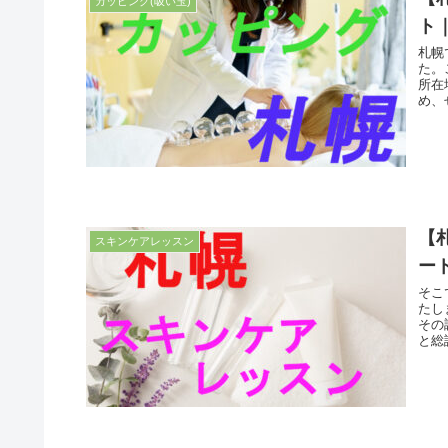
カッピング(吸い玉)
ト
札幌
た。
所在
め、
【
スキンケアレッスン
ー
そこ
たし
その
と総