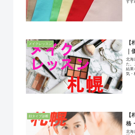
すす
【
メイクレッスン
｜
北海
た。
結果
気・
【
顔タイプ診断
格
北海