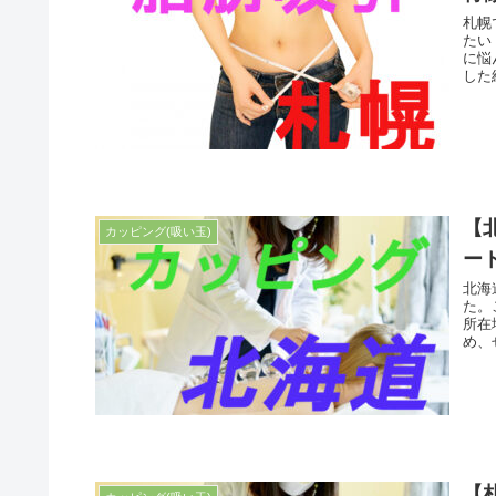
札幌
たい
に悩
した
【
カッピング(吸い玉)
ー
北海
た。
所在
め、
【