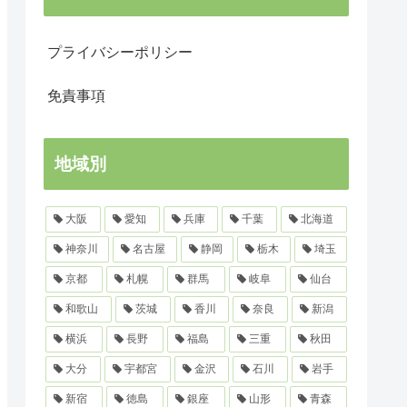
プライバシーポリシー
免責事項
地域別
大阪
愛知
兵庫
千葉
北海道
神奈川
名古屋
静岡
栃木
埼玉
京都
札幌
群馬
岐阜
仙台
和歌山
茨城
香川
奈良
新潟
横浜
長野
福島
三重
秋田
大分
宇都宮
金沢
石川
岩手
新宿
徳島
銀座
山形
青森