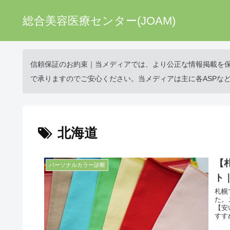
総合美容医療センター(JOAM)
信頼保証のお約束｜当メディアでは、より公正な情報掲載を
で承りますのでご安心ください。当メディアは主に各ASPな
北海道
【
パーソナルカラー診断
ト
札幌
た。
【安
すす